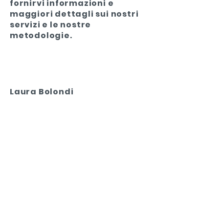
fornirvi informazioni e
maggiori dettagli sui nostri
servizi e le nostre
metodologie.
Laura Bolondi
laura.bolondi@arch-indagini.it
+39 349 4515419
(anche
WhatsApp)
Riccardo D. De Ponti
riccardo.deponti@arch-
indagini.it